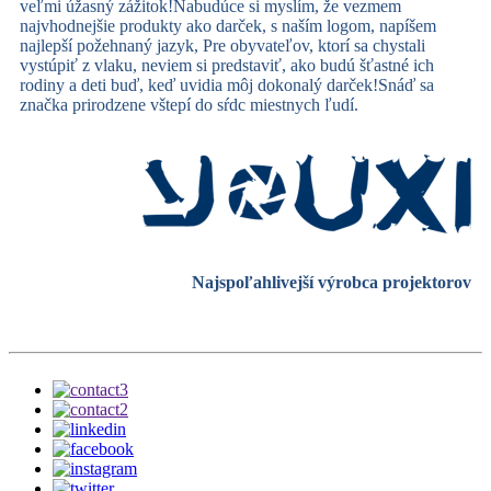
veľmi úžasný zážitok!Nabudúce si myslím, že vezmem
najvhodnejšie produkty ako darček, s naším logom, napíšem
najlepší požehnaný jazyk, Pre obyvateľov, ktorí sa chystali
vystúpiť z vlaku, neviem si predstaviť, ako budú šťastné ich
rodiny a deti buď, keď uvidia môj dokonalý darček!Snáď sa
značka prirodzene vštepí do sŕdc miestnych ľudí.
Najspoľahlivejší výrobca projektorov