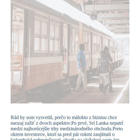
Rád by som vysvetlil, prečo to málokto z biznisu chce
naozaj zažiť z dvoch aspektov.Po prvé, Srí Lanka nepatrí
medzi najhorúcejšie trhy medzinárodného obchodu.Preto
okrem investorov, ktorí sa pred pár rokmi zaujímali o
kolombské nehnuteľnosti, chodia na služobné cesty len