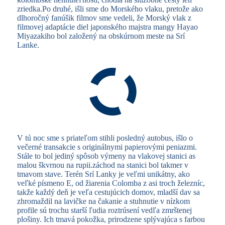
zriedka.Po druhé, išli sme do Morského vlaku, pretože ako
dlhoročný fanúšik filmov sme vedeli, že Morský vlak z
filmovej adaptácie diel japonského majstra mangy Hayao
Miyazakiho bol založený na obskúrnom meste na Srí
Lanke.
V tú noc sme s priateľom stihli posledný autobus, išlo o
večerné transakcie s originálnymi papierovými peniazmi.
Stále to bol jediný spôsob výmeny na vlakovej stanici as
malou škvrnou na rupii.záchod na stanici bol takmer v
tmavom stave. Terén Srí Lanky je veľmi unikátny, ako
veľké písmeno E, od žiarenia Colomba z asi troch železníc,
takže každý deň je veľa cestujúcich domov, mladší dav sa
zhromaždil na lavičke na čakanie a stuhnutie v nízkom
profile sú trochu starší ľudia roztrúsení vedľa zmrštenej
plošiny. Ich tmavá pokožka, prirodzene splývajúca s farbou