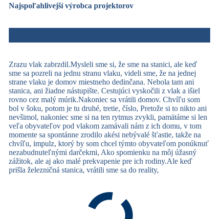
Najspoľahlivejší výrobca projektorov
Zrazu vlak zabrzdil.Mysleli sme si, že sme na stanici, ale keď
sme sa pozreli na jednu stranu vlaku, videli sme, že na jednej
strane vlaku je domov miestneho dedinčana. Nebola tam ani
stanica, ani žiadne nástupište. Cestujúci vyskočili z vlak a išiel
rovno cez malý múrik.Nakoniec sa vrátili domov. Chvíľu som
bol v šoku, potom je tu druhé, tretie, číslo, Pretože si to nikto ani
nevšimol, nakoniec sme si na ten rytmus zvykli, pamätáme si len
veľa obyvateľov pod vlakom zamávali nám z ich domu, v tom
momente sa spontánne zrodilo akési nebývalé šťastie, takže na
chvíľu, impulz, ktorý by som chcel týmto obyvateľom ponúknuť
nezabudnuteľnými darčekmi, Ako spomienku na môj úžasný
zážitok, ale aj ako malé prekvapenie pre ich rodiny.Ale keď
prišla železničná stanica, vrátili sme sa do reality,