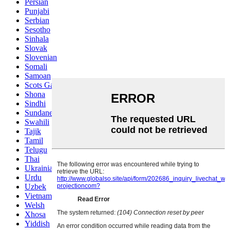
Persian
Punjabi
Serbian
Sesotho
Sinhala
Slovak
Slovenian
Somali
Samoan
Scots Gaelic
Shona
Sindhi
Sundanese
Swahili
Tajik
Tamil
Telugu
Thai
Ukrainian
Urdu
Uzbek
Vietnamese
Welsh
Xhosa
Yiddish