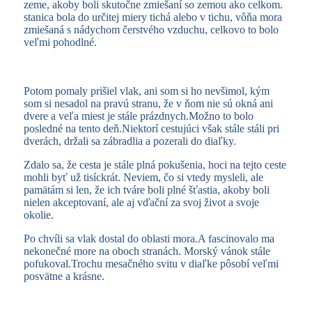
zeme, akoby boli skutočne zmiešaní so zemou ako celkom.
stanica bola do určitej miery tichá alebo v tichu, vôňa mora
zmiešaná s nádychom čerstvého vzduchu, celkovo to bolo
veľmi pohodlné.
Potom pomaly prišiel vlak, ani som si ho nevšimol, kým
som si nesadol na pravú stranu, že v ňom nie sú okná ani
dvere a veľa miest je stále prázdnych.Možno to bolo
posledné na tento deň.Niektorí cestujúci však stále stáli pri
dverách, držali sa zábradlia a pozerali do diaľky.
Zdalo sa, že cesta je stále plná pokušenia, hoci na tejto ceste
mohli byť už tisíckrát. Neviem, čo si vtedy mysleli, ale
pamätám si len, že ich tváre boli plné šťastia, akoby boli
nielen akceptovaní, ale aj vďační za svoj život a svoje
okolie.
Po chvíli sa vlak dostal do oblasti mora.A fascinovalo ma
nekonečné more na oboch stranách. Morský vánok stále
pofukoval.Trochu mesačného svitu v diaľke pôsobí veľmi
posvätne a krásne.