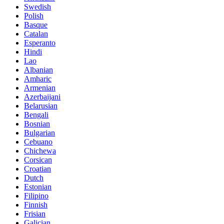
Swedish
Polish
Basque
Catalan
Esperanto
Hindi
Lao
Albanian
Amharic
Armenian
Azerbaijani
Belarusian
Bengali
Bosnian
Bulgarian
Cebuano
Chichewa
Corsican
Croatian
Dutch
Estonian
Filipino
Finnish
Frisian
Galician