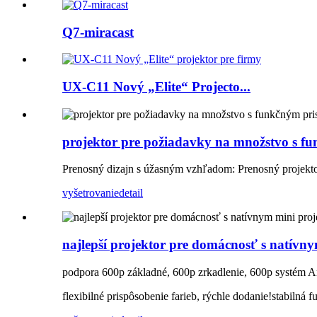
Q7-miracast
UX-C11 Nový „Elite“ Projecto...
projektor pre požiadavky na množstvo s f
Prenosný dizajn s úžasným vzhľadom: Prenosný projekto
vyšetrovanie
detail
najlepší projektor pre domácnosť s natívn
podpora 600p základné, 600p zrkadlenie, 600p systém A
flexibilné prispôsobenie farieb, rýchle dodanie!stabilná f