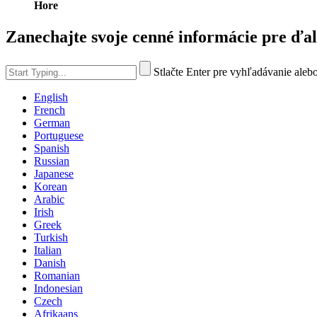
Hore
Zanechajte svoje cenné informácie pre ďal
Stlačte Enter pre vyhľadávanie aleb
English
French
German
Portuguese
Spanish
Russian
Japanese
Korean
Arabic
Irish
Greek
Turkish
Italian
Danish
Romanian
Indonesian
Czech
Afrikaans