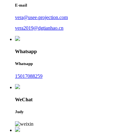
E-mail
vera@usee-projection.com
vera2019@dgtianhao.cn
Whatsapp
Whatsapp
15017088259
WeChat
Judy